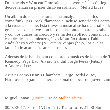
Drumheads y Wincent Drumsticks
, el joven músico Gallego
decide lanzar su primer disco en solitario,
“Melted Lives”
Un álbum donde se fusionan una amalgama de estilos
como
funk, jazz, rock, flamenco
e incluso sonoridades cerc
a la música de cine. Esta travesía musical se ha materializad
gracias a los músicos con los que ha contado para la grabac
y con los cuales ha crecido y se ha desarrollado como músic
casi desde sus comienzos,
Iago Mouriño
(piano),
Pablo
Añón
(saxo y efectos) y
Octavio Vargas
(bajo) los cuales
también le acompañarán en directo.
Además de la banda, han colaborado músicos de la talla de
Kennedy, Pepe Bao, Álvaro Gandul, Jorge Pérez
(Patáx)
o
Andreas Lutz
.
Artistas como
Dennis Chambers, Gergo Borlai o Roy
Hargrove
elogian la manera personal de tocar del joven Lam
Miguel Lamas
Quartet
Gira
de
Melted Lives
09/02/2017:
Ferrol (A Coruña)
. Teatro Jofre. 21:00 Horas