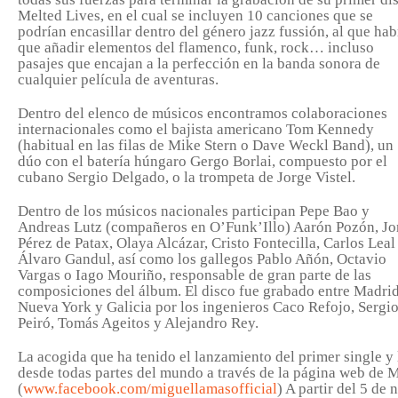
Melted Lives, en el cual se incluyen 10 canciones que se
podrían encasillar dentro del género jazz fussión, al que hab
que añadir elementos del flamenco, funk, rock… incluso
pasajes que encajan a la perfección en la banda sonora de
cualquier película de aventuras.
Dentro del elenco de músicos encontramos colaboraciones
internacionales como el bajista americano Tom Kennedy
(habitual en las filas de Mike Stern o Dave Weckl Band), un
dúo con el batería húngaro Gergo Borlai, compuesto por el
cubano Sergio Delgado, o la trompeta de Jorge Vistel.
Dentro de los músicos nacionales participan Pepe Bao y
Andreas Lutz (compañeros en O’Funk’Illo) Aarón Pozón, Jo
Pérez de Patax, Olaya Alcázar, Cristo Fontecilla, Carlos Leal
Álvaro Gandul, así como los gallegos Pablo Añón, Octavio
Vargas o Iago Mouriño, responsable de gran parte de las
composiciones del álbum. El disco fue grabado entre Madrid
Nueva York y Galicia por los ingenieros Caco Refojo, Sergi
Peiró, Tomás Ageitos y Alejandro Rey.
La acogida que ha tenido el lanzamiento del primer single y 
desde todas partes del mundo a través de la página web de M
(
www.facebook.com/miguellamasofficial
) A partir del 5 de