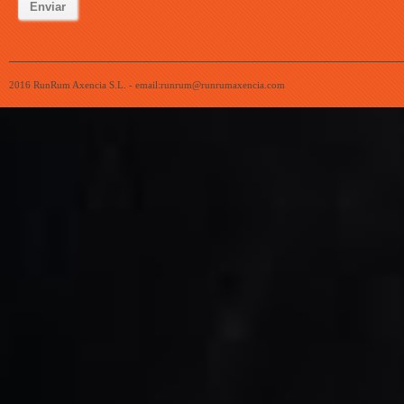
2016 RunRum Axencia S.L. - email:runrum@runrumaxencia.com