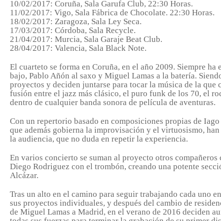
10/02/2017:
Coruña,
Sala Garufa Club, 22:30 Horas.
11/02/2017:
Vigo
, Sala Fábrica de Chocolate. 22:30 Horas.
18/02/2017:
Zaragoza,
Sala Ley Seca.
17/03/2017:
Córdoba
, Sala Recycle.
21/04/2017:
Murcia,
Sala Garaje Beat Club.
28/04/2017:
Valencia
, Sala Black Note.
El cuarteto se forma en Coruña, en el año 2009. Siempre ha 
bajo, Pablo Añón al saxo y Miguel Lamas a la batería. Siend
proyectos y deciden juntarse para tocar la música de la que 
fusión entre el jazz más clásico, el puro funk de los 70, el 
dentro de cualquier banda sonora de película de aventuras.
Con un repertorio basado en composiciones propias de Iago 
que además gobierna la improvisación y el virtuosismo, han 
la audiencia, que no duda en repetir la experiencia.
En varios concierto se suman al proyecto otros compañeros
Diego Rodriguez con el trombón, creando una potente secció
Alcázar.
Tras un alto en el camino para seguir trabajando cada uno e
sus proyectos individuales, y después del cambio de residen
de Miguel Lamas a Madrid, en el verano de 2016 deciden au
todas sus fuerzas para terminar la grabación de su primer di