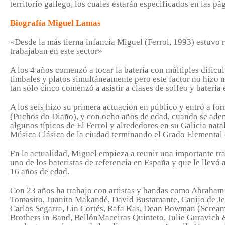
territorio gallego, los cuales estarán especificados en las p
Biografía Miguel Lamas
«Desde la más tierna infancia Miguel (Ferrol, 1993) estuvo 
trabajaban en este sector»
A los 4 años comenzó a tocar la batería con múltiples dificu
timbales y platos simultáneamente pero este factor no hizo m
tan sólo cinco comenzó a asistir a clases de solfeo y baterí
A los seis hizo su primera actuación en público y entró a fo
(Puchos do Diaño), y con ocho años de edad, cuando se adent
algunos típicos de El Ferrol y alrededores en su Galicia nata
Música Clásica de la ciudad terminando el Grado Elemental e
En la actualidad, Miguel empieza a reunir una importante tr
uno de los bateristas de referencia en España y que le llevó
16 años de edad.
Con 23 años ha trabajo con artistas y bandas como Abraha
Tomasito, Juanito Makandé, David Bustamante, Canijo de Jer
Carlos Segarra, Lin Cortés, Rafa Kas, Dean Bowman (Screami
Brothers in Band, BellónMaceiras Quinteto, Julie Guravich &